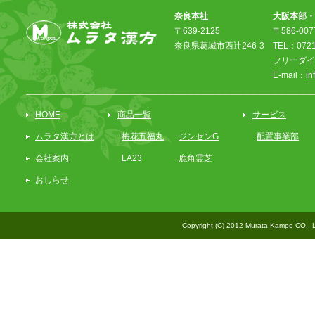
奈良本社
大阪本部・
〒639-2125
〒586-0
奈良県葛城市西辻246-3
TEL：0721-
フリーダイヤ
E-mail：
in
HOME
商品一覧
サービス
ムラタ漢方とは
･
梅花五福丸
･
ジンセンG
･
配置事業部
会社案内
･
LA23
･
鹿角霊芝
おしらせ
Copyright (C) 2012 Murata Kampo CO., L